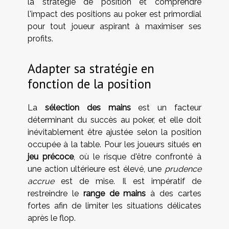
la stratégie de position et comprendre
l'impact des positions au poker est primordial
pour tout joueur aspirant à maximiser ses
profits.
Adapter sa stratégie en
fonction de la position
La
sélection des mains
est un facteur
déterminant du succès au poker, et elle doit
inévitablement être ajustée selon la position
occupée à la table. Pour les joueurs situés en
jeu précoce
, où le risque d'être confronté à
une action ultérieure est élevé, une
prudence
accrue
est de mise. Il est impératif de
restreindre le
range de mains
à des cartes
fortes afin de limiter les situations délicates
après le flop.