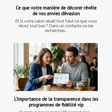
Ce que votre manière de décorer révèle
de vos envies d’évasion
Et si votre salon disait tout haut ce que vous
rêvez tout bas ? Dans un contexte où les
recherches...
L'importance de la transparence dans les
programmes de fidélité vip