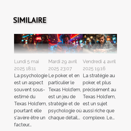
SIMILAIRE
Lundi 5 mai
Mardi 29 avril
Vendredi 4 avril
2025 18:11
2025 23:07
2025 19:16
La psychologie
Le poker, et en
La stratégie au
est un aspect
particulier le
poker, et plus
souvent sous-
Texas Hold'em,
précisément au
estimé du
est un jeu de
Texas Hold'em,
Texas Hold'em,
stratégie et de
est un sujet
pourtant elle
psychologie où
aussi riche que
s'avère être un
chaque détail...
complexe. Le...
facteur...