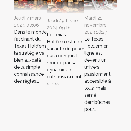
Jeudi 7 mars
Mardi 21
Jeudi 29 février
2024 00:06
novembre
2024 09:18
Dans le monde
2023 18:27
Le Texas
fascinant du
Le Texas
Hold'em est une
Texas Hold'em,
Hold'em en
variante du poker
la stratégie va
ligne est
qui a conquis le
bien au-delà
devenu un
monde par sa
de la simple
univers
dynamique
connaissance
passionnant,
enthousiasmante
des règles...
accessible à
et ses...
tous, mais
semé
d’embûches
pour...