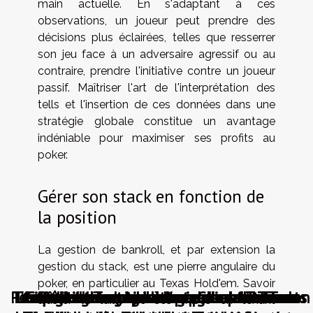
main actuelle. En s'adaptant à ces
observations, un joueur peut prendre des
décisions plus éclairées, telles que resserrer
son jeu face à un adversaire agressif ou au
contraire, prendre l'initiative contre un joueur
passif. Maîtriser l'art de l'interprétation des
tells et l'insertion de ces données dans une
stratégie globale constitue un avantage
indéniable pour maximiser ses profits au
poker.
Gérer son stack en fonction de
la position
La gestion de bankroll, et par extension la
gestion du stack, est une pierre angulaire du
poker, en particulier au Texas Hold'em. Savoir
Position au Texas Hold'em Comprendre son
Texas Hold'em : Les erreurs communes des
L'importance du positionnement au Texas
Les règles essentielles pour les débutants
Comment maximiser ses gains au Texas
Le rôle de la psychologie dans le Texas
Calcul des cotes et des probabilités au
Positionnement à la table de Texas
Stratégies gagnantes pour le Texas
ajuster la taille de ses mises en tenant