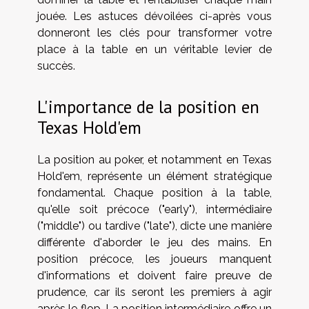
jouée. Les astuces dévoilées ci-après vous
donneront les clés pour transformer votre
place à la table en un véritable levier de
succès.
L'importance de la position en
Texas Hold'em
La position au poker, et notamment en Texas
Hold'em, représente un élément stratégique
fondamental. Chaque position à la table,
qu'elle soit précoce ("early"), intermédiaire
("middle") ou tardive ("late"), dicte une manière
différente d'aborder le jeu des mains. En
position précoce, les joueurs manquent
d'informations et doivent faire preuve de
prudence, car ils seront les premiers à agir
après le flop. La position intermédiaire offre un