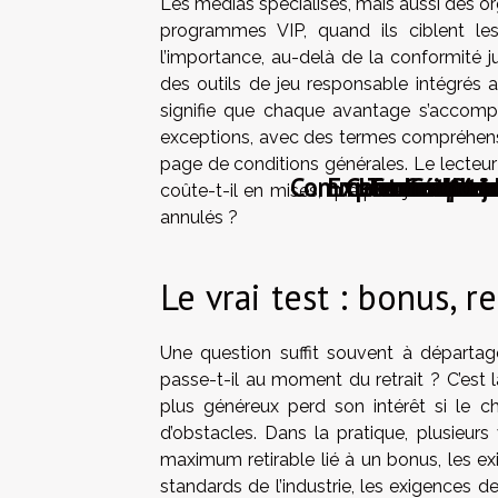
Les médias spécialisés, mais aussi des or
programmes VIP, quand ils ciblent les
l’importance, au-delà de la conformité jur
des outils de jeu responsable intégrés a
signifie que chaque avantage s’accomp
exceptions, avec des termes compréhensi
page de conditions générales. Le lecteur
Comment les bonus 
Explorons les j
Comment les t
Les méthodes
Techniques 
Comment ma
Ce que v
Comment
Guid
Maxi
coûte-t-il en mises, que puis-je réellemen
annulés ?
Le vrai test : bonus, re
Une question suffit souvent à départa
passe-t-il au moment du retrait ? C’est 
plus généreux perd son intérêt si le 
d’obstacles. Dans la pratique, plusieur
maximum retirable lié à un bonus, les exig
standards de l’industrie, les exigences 