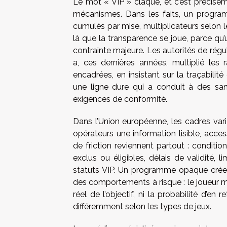
Le mot « VIP » claque, et c’est précisém
mécanismes. Dans les faits, un program
cumulés par mise, multiplicateurs selon les
là que la transparence se joue, parce qu’
contrainte majeure. Les autorités de rég
a, ces dernières années, multiplié les 
encadrées, en insistant sur la traçabilité
une ligne dure qui a conduit à des san
exigences de conformité.
Dans l’Union européenne, les cadres var
opérateurs une information lisible, acc
de friction reviennent partout : conditi
exclus ou éligibles, délais de validité, 
statuts VIP. Un programme opaque crée u
des comportements à risque : le joueur mi
réel de l’objectif, ni la probabilité d’en
différemment selon les types de jeux.