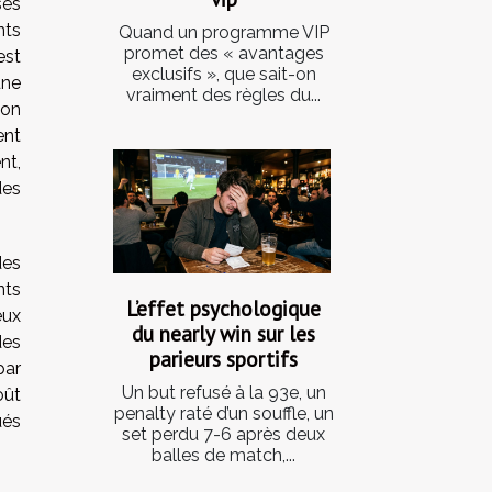
ses
nts
Quand un programme VIP
promet des « avantages
est
exclusifs », que sait-on
une
vraiment des règles du...
ion
ent
nt,
des
des
nts
L’effet psychologique
eux
du nearly win sur les
des
parieurs sportifs
par
Un but refusé à la 93e, un
oût
penalty raté d’un souffle, un
ués
set perdu 7-6 après deux
balles de match,...