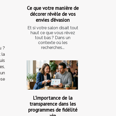
Ce que votre manière de
décorer révèle de vos
envies d’évasion
Et si votre salon disait tout
haut ce que vous rêvez
tout bas ? Dans un
contexte où les
recherches...
u ?
 la
uis
es,
 un
ose
L'importance de la
transparence dans les
programmes de fidélité
vip