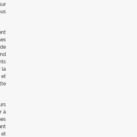
sur
ous
ent
nes
 de
ond
nts
 la
 et
tte
urs
r à
ues
ant
 et