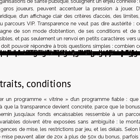
ganisations de santé publique, soulignent un enjeu connexe : 
 gros joueurs, peuvent accentuer la pression à jouer. D
idique, d’un affichage clair des critères d’accès, des limites,
u parcours VIP. Transparence ne veut pas dire austérité : c
agne de son mode d’obtention, de ses conditions et de 
bles, et pas seulement un renvoi en petits caractères vers 
 doit pouvoir répondre à trois questions simples : combien c
de bienvenue améliorent-ils votre expérienc
eux de machines à sous : astuces et stratégi
aux de RTP influencent-ils vos gains aux ma
 de paiement les plus pratiques pour les jo
pour maximiser vos gains dans les jeux de ca
ximiser ses gains avec un bonus de bienv
otre manière de décorer révèle de vos envies
 les casinos modernes améliorent l'expérien
e pour choisir un casino en ligne sécurisé et 
miser vos gains : Stratégies sans mise oblig
t retirer, et à quelles conditions ces bénéfices peuvent-ils ê
traits, conditions
ger un programme « vitrine » d’un programme fiable : que
là que la transparence devient concrète, parce que le bonus
chemin jusqu’aux fonds encaissables ressemble à un parco
s variables doivent être exposées sans ambiguïté : le mont
ences de mise, les restrictions par jeu, et les délais. Selon 
de mise peuvent aller de 20x à plus de 50x du bonus, parfois