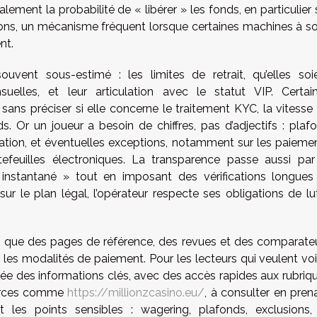
ement la probabilité de « libérer » les fonds, en particulier 
tions, un mécanisme fréquent lorsque certaines machines à s
nt.
uvent sous-estimé : les limites de retrait, qu’elles soi
elles, et leur articulation avec le statut VIP. Certai
sans préciser si elle concerne le traitement KYC, la vitesse
. Or un joueur a besoin de chiffres, pas d’adjectifs : plaf
ication, et éventuelles exceptions, notamment sur les paieme
efeuilles électroniques. La transparence passe aussi par
instantané » tout en imposant des vérifications longues
 sur le plan légal, l’opérateur respecte ses obligations de lu
, que des pages de référence, des revues et des comparate
t les modalités de paiement. Pour les lecteurs qui veulent voi
ée des informations clés, avec des accès rapides aux rubriq
sources comme
https://millionzcasino.eu/
, à consulter en pren
t les points sensibles : wagering, plafonds, exclusions,