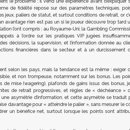
ent le problème : il vend une expérience avant d’expliquer 
me de fidélité repose sur des paramètres techniques, poi
 jeux, paliers de statut, et surtout conditions de retrait, or c’
un avantage n’en est pas un si le joueur découvre trop tard 
ulation l’ont compris : au Royaume-Uni, la Gambling Commiss
rappels à l’ordre sur les pratiques VIP jugées insuffisamm
 des décisions, la supervision, et l’information donnée au clie
ctions financières dans le secteur et à un durcissement 
ient selon les pays, mais la tendance est la même : exiger 
essible, et non trompeuse, notamment sur les bonus. Les poi
ons de mise (wagering), plafonds de gains issus des bonus, j
limites de retrait progressives, et règles de « déchéance » 
ne asymétrie d’information, et cette asymétrie se traduit 
se davantage pour « atteindre le palier », sans mesurer le c
 retirer un bénéfice net, surtout lorsque les points sont attrib