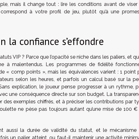
ple, mais il change tout : lire les conditions avant de viser
cé correspond à votre profil de jeu, plutôt qu’à une prome
on la confiance s’effondre
atuts VIP ? Parce que l’opacité se niche dans les paliers, et qu
ne à malentendus. Les programmes de fidélité fonctionn
e « comp points », mais les équivalences varient : 1 point 
ateurs selon les heures, et parfois un calcul basé sur la pe
Sans explication, le joueur pense progresser à un rythme, p
 avec une conséquence directe sur son budget. La transparen
ner des exemples chiffrés, et à préciser les contributions par t
roulette ne pèse pas toujours autant qu’une mise de 100 €
 aussi la durée de validité du statut, et le mécanisme
ois un palier atteint, ou faut-il maintenir une activité minim