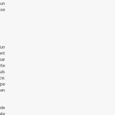
 un
sse
’un
ent
par
rte
uis
ce,
ype
 en
 de
ale