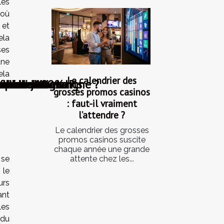
les
’où
 et
ela
ses
une
ela
Le calendrier des
e de jeu en ligne ?
es pour débutants
chines à sous ?
ueurs en ligne
sino virtuels
enue de 100%
 d’évasion
ce client
fiable
atoire
tre
grosses promos casinos
: faut-il vraiment
l’attendre ?
Le calendrier des grosses
promos casinos suscite
chaque année une grande
attente chez les...
 se
 le
urs
ant
les
 du