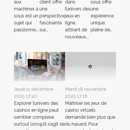
aux
client offre
dans
sous offre
machines à
une
l’univers des
une
sous est un
perspective
jeux en
expérience
sujet qui
fascinante
ligne,
unique,
passionne...
sur...
attirant de
pleine de...
nouveaux...
Jeudi 11 décembre
Mardi 18 novembre
2025 17:40
2025 17:18
Explorer l’univers des
Maîtriser les jeux de
casinos en ligne peut
casino virtuels
sembler complexe,
demande bien plus que
surtout lorsqu’il s’agit de
du hasard. Pour