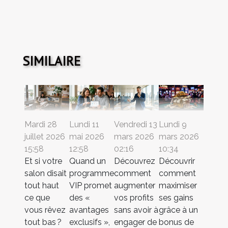
SIMILAIRE
Mardi 28
Lundi 11
Vendredi 13
Lundi 9
juillet 2026
mai 2026
mars 2026
mars 2026
15:58
12:58
02:16
10:34
Et si votre
Quand un
Découvrez
Découvrir
salon disait
programme
comment
comment
tout haut
VIP promet
augmenter
maximiser
ce que
des «
vos profits
ses gains
vous rêvez
avantages
sans avoir à
grâce à un
tout bas ?
exclusifs »,
engager de
bonus de