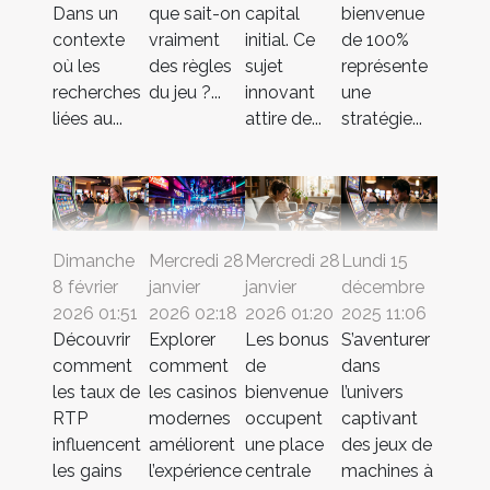
Dans un
que sait-on
capital
bienvenue
contexte
vraiment
initial. Ce
de 100%
où les
des règles
sujet
représente
recherches
du jeu ?...
innovant
une
liées au...
attire de...
stratégie...
Dimanche
Mercredi 28
Mercredi 28
Lundi 15
8 février
janvier
janvier
décembre
2026 01:51
2026 02:18
2026 01:20
2025 11:06
Découvrir
Explorer
Les bonus
S’aventurer
comment
comment
de
dans
les taux de
les casinos
bienvenue
l’univers
RTP
modernes
occupent
captivant
influencent
améliorent
une place
des jeux de
les gains
l’expérience
centrale
machines à