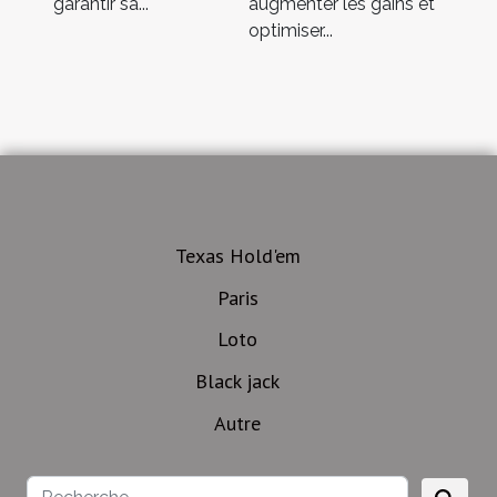
garantir sa...
augmenter les gains et
optimiser...
Texas Hold'em
Paris
Loto
Black jack
Autre